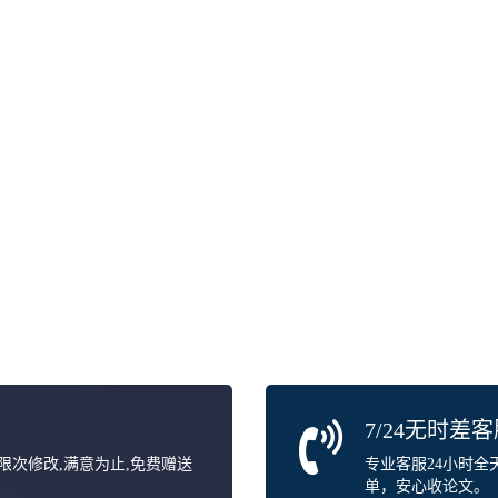
7/24无时差
无限次修改,满意为止,免费赠送
专业客服24小时
单，安心收论文。