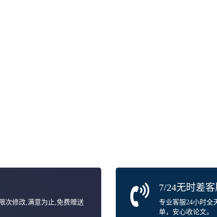
7/24无时差
无限次修改,满意为止,免费赠送
专业客服24小时
单，安心收论文。