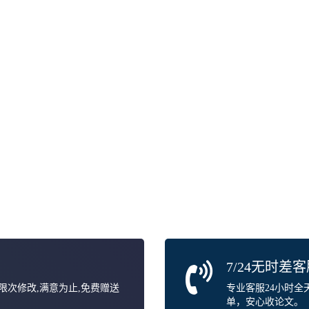
7/24无时差
无限次修改,满意为止,免费赠送
专业客服24小时
单，安心收论文。