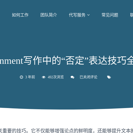
如何工作
团队简介
代写服务
常见问题
ignment写作中的“否定”表达技
3 年前
492次浏览
已关闭评论
Assignment
写
作
中
的
“否
定”
表
达
技
巧
关重要的技巧。它不仅能够增强论点的鲜明度，还能够提升文本
全