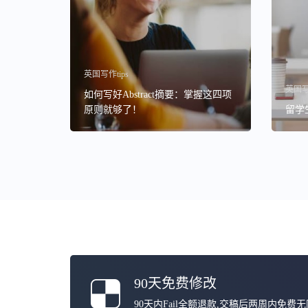
英国写作tips
英国写作
如何写好Abstract摘要：掌握这四项
原则就够了！
留学
90天免费修改
90天内Fail全额退款,交稿后两周内免费