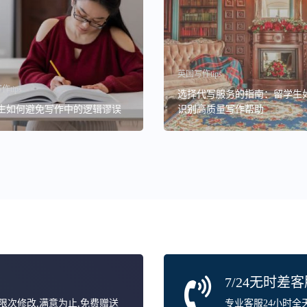
英国写作tips
tips
选择代写服务的指南：留学生
生如何避免写作中的逻辑谬误
识别高质量写作帮助
7/24无时差
无限次修改,满意为止,免费赠送
专业客服24小时