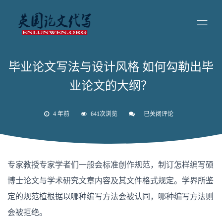
毕业论文写法与设计风格 如何勾勒出毕
业论文的大纲？
4 年前
641次浏览
已关闭评论
毕
业
论
文
写
法
专家教授专家学者们一般会标准创作规范，制订怎样编写硕
与
设
博士论文与学术研究文章内容及其文件格式规定。学界所鉴
计
风
定的规范植根据以哪种编写方法会被认同，哪种编写方法则
格
如
会被拒绝。
何