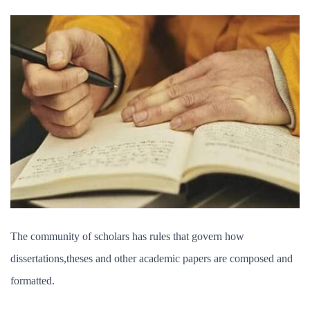
勾
勒
出
毕
业
论
文
的
大
纲？
The community of scholars has rules that govern how
dissertations,theses and other academic papers are composed and
formatted.