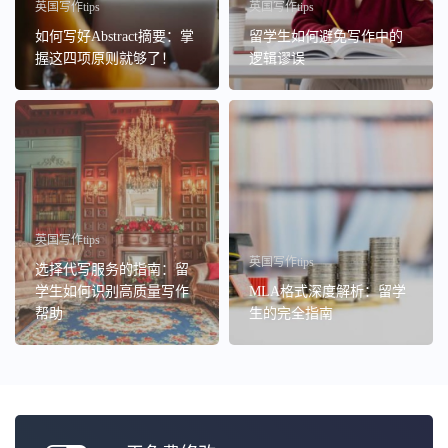
英国写作tips
英国写作tips
如何写好Abstract摘要：掌
留学生如何避免写作中的
握这四项原则就够了！
逻辑谬误
英国写作tips
英国写作tips
选择代写服务的指南：留
学生如何识别高质量写作
MLA格式深度解析：留学
帮助
生的完全指南