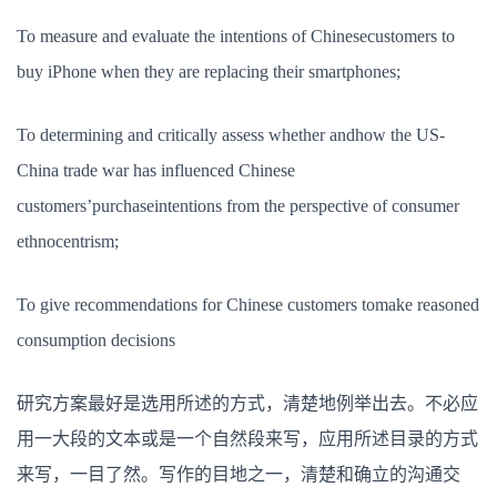
To measure and evaluate the intentions of Chinesecustomers to
buy iPhone when they are replacing their smartphones;
To determining and critically assess whether andhow the US-
China trade war has influenced Chinese
customers’purchaseintentions from the perspective of consumer
ethnocentrism;
To give recommendations for Chinese customers tomake reasoned
consumption decisions
研究方案最好是选用所述的方式，清楚地例举出去。不必应
用一大段的文本或是一个自然段来写，应用所述目录的方式
来写，一目了然。写作的目地之一，清楚和确立的沟通交