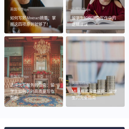
英国写作tips
英国写作tips
如何写好Abstract摘要：掌
留学生如何避免写作中的
握这四项原则就够了！
逻辑谬误
英国写作tips
英国写作tips
选择代写服务的指南：留
学生如何识别高质量写作
MLA格式深度解析：留学
帮助
生的完全指南