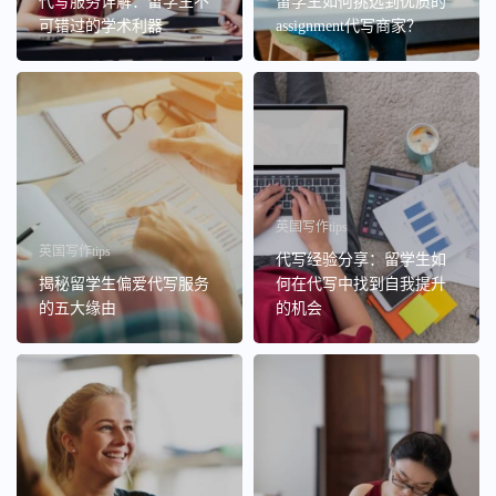
代写服务详解：留学生不
留学生如何挑选到优质的
可错过的学术利器
assignment代写商家？
英国写作tips
英国写作tips
代写经验分享：留学生如
揭秘留学生偏爱代写服务
何在代写中找到自我提升
的五大缘由
的机会