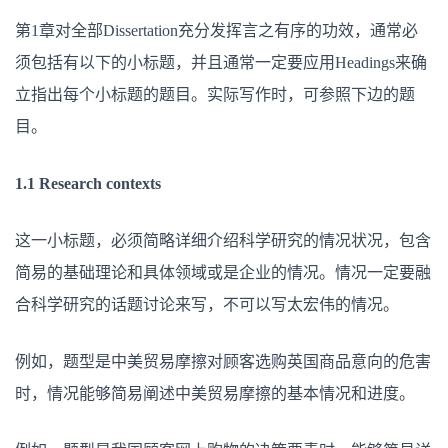
你
的
第1章对全部Dissertation充分发挥言之有序的功效，通常必
Dissertation
写
须包括有以下的小标题，并且通常一定要应用Headings来确
作
开
立指出每个小标题的题目。实际写作时，可参照下边的题
个
好
目。
头？
1.1 Research contexts
这一小标题，必须简略详细介绍科学研究的情况状况，包含
简易的基础理论和具体领域或是企业的情况。情况一定要融
合科学研究的话题讨论来写，不可以写太宏伟的情况。
例如，题型是中美贸易摩擦对顾客选购英国商品意向的危害
时，情况能够简易阐述中美贸易摩擦的基本情况和进度。