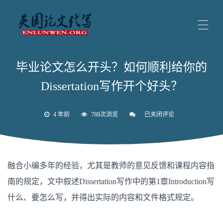
毕业论文怎么开头？如何顺利给你的
Dissertation写作开个好头？
4 年前
788次浏览
已关闭评论
毕
业
论
文
怎
么
融合小编多年的经验，尤其是教师的意见反馈和课程内容指
开
头？
南的规定，文中叙述Dissertation写作中的第1章Introduction写
如
何
什么、要怎么写，并得出实际的内容和文件格式规定。
顺
利
给