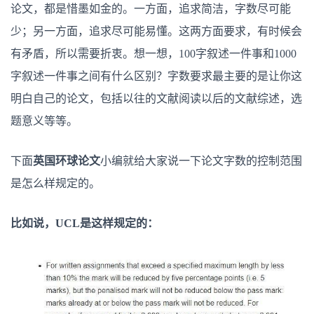
的
论文，都是惜墨如金的。一方面，追求简洁，字数尽可能
英
国
少；另一方面，追求尽可能易懂。这两方面要求，有时候会
Essay、
论
有矛盾，所以需要折衷。想一想，100字叙述一件事和1000
文
字
字叙述一件事之间有什么区别？字数要求最主要的是让你这
数
明白自己的论文，包括以往的文献阅读以后的文献综述，选
要
控
题意义等等。
制
范
围
下面
英国环球论文
小编就给大家说一下论文字数的控制范围
是怎么样规定的。
比如说，UCL是这样规定的：