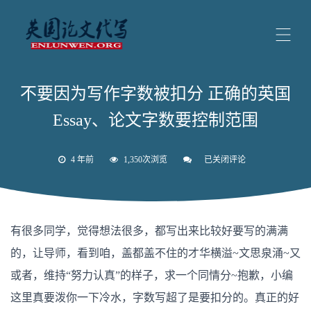
不要因为写作字数被扣分 正确的英国
Essay、论文字数要控制范围
4 年前
1,350次浏览
已关闭评论
不
要
因
为
写
作
有很多同学，觉得想法很多，都写出来比较好要写的满满
字
数
的，让导师，看到咱，盖都盖不住的才华横溢~文思泉涌~又
被
扣
或者，维持“努力认真”的样子，求一个同情分~抱歉，小编
分
正
这里真要泼你一下冷水，字数写超了是要扣分的。真正的好
确