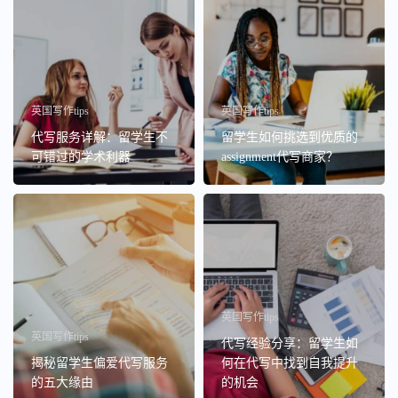
英国写作tips
英国写作tips
代写服务详解：留学生不
留学生如何挑选到优质的
可错过的学术利器
assignment代写商家？
英国写作tips
英国写作tips
代写经验分享：留学生如
揭秘留学生偏爱代写服务
何在代写中找到自我提升
的五大缘由
的机会