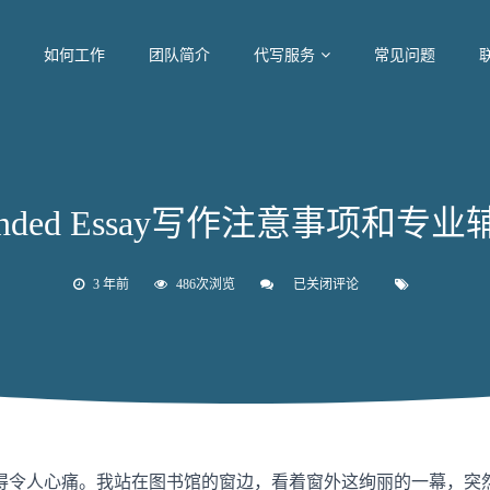
如何工作
团队简介
代写服务
常见问题
xtended Essay写作注意事项和专
3 年前
486次浏览
已关闭评论
IB
Extended
Essay
写
作
注
意
事
项
和
专
得令人心痛。我站在图书馆的窗边，看着窗外这绚丽的一幕，突
业