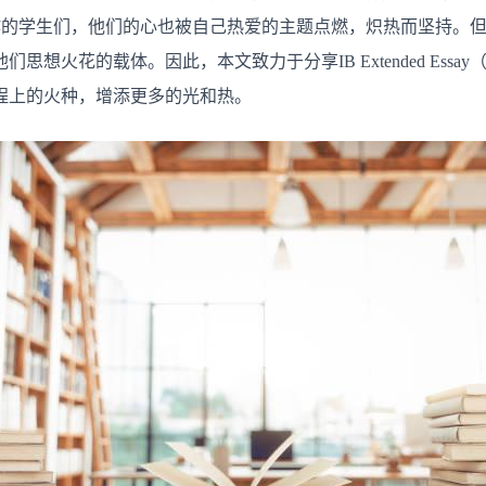
辅
Essay写作的学生们，他们的心也被自己热爱的主题点燃，炽热而坚
导
方
想火花的载体。因此，本文致力于分享IB Extended Essa
法
程上的火种，增添更多的光和热。