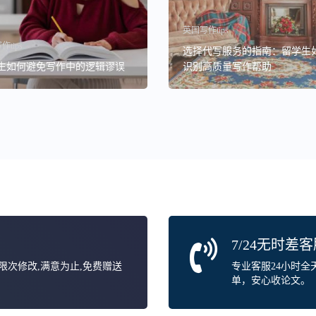
英国写作tips
tips
选择代写服务的指南：留学生
生如何避免写作中的逻辑谬误
识别高质量写作帮助
7/24无时差
无限次修改,满意为止,免费赠送
专业客服24小时
单，安心收论文。