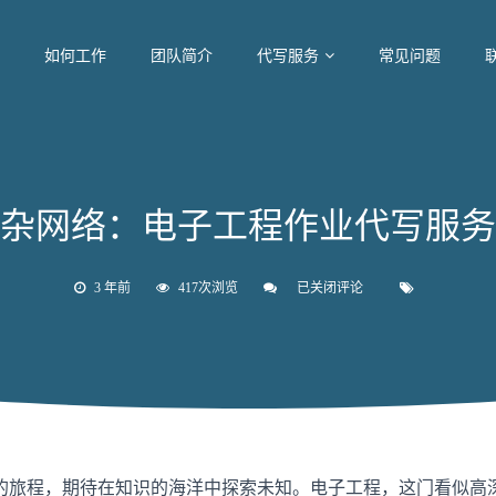
如何工作
团队简介
代写服务
常见问题
杂网络：电子工程作业代写服务
3 年前
417次浏览
已关闭评论
解
构
复
杂
网
络：
电
子
工
程
作
的旅程，期待在知识的海洋中探索未知。电子工程，这门看似高
业