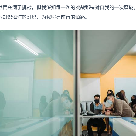
代
尽管充满了挑战，但我深知每一次的挑战都是对自我的一次磨砺
写
服
索知识海洋的灯塔，为我照亮前行的道路。
务
的
价
值