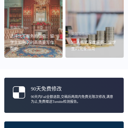
英国写作tips
英国写作tips
选择代写服务的指南：留
学生如何识别高质量写作
MLA格式深度解析：留学
帮助
生的完全指南
90天免费修改
90天内Fail全额退款,交稿后两周内免费无限次修改,满意
为止,免费赠送Turnitin检测报告。