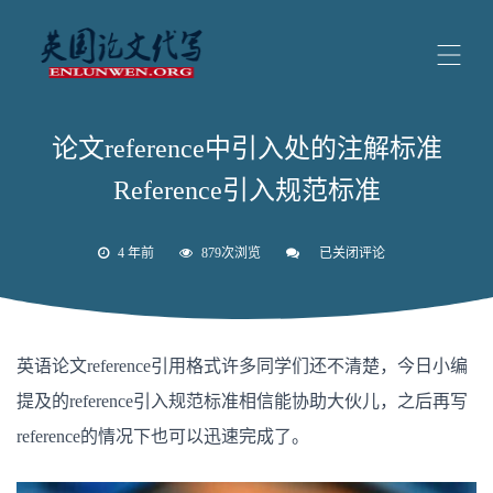
论文reference中引入处的注解标准
Reference引入规范标准
4 年前
879次浏览
已关闭评论
论
文
reference
中
引
入
英语论文reference引用格式许多同学们还不清楚，今日小编
处
的
提及的reference引入规范标准相信能协助大伙儿，之后再写
注
解
reference的情况下也可以迅速完成了。
标
准
Reference