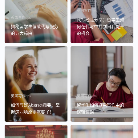
英国写作tips
英国写作tips
代写经验分享：留学生如
揭秘留学生偏爱代写服务
何在代写中找到自我提升
的五大缘由
的机会
英国写作tips
英国写作tips
如何写好Abstract摘要：掌
留学生如何避免写作中的
握这四项原则就够了！
逻辑谬误