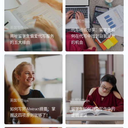
英国写作tips
英国写作tips
代写经验分享：留学生如
揭秘留学生偏爱代写服务
何在代写中找到自我提升
的五大缘由
的机会
英国写作tips
英国写作tips
如何写好Abstract摘要：掌
留学生如何避免写作中的
握这四项原则就够了！
逻辑谬误