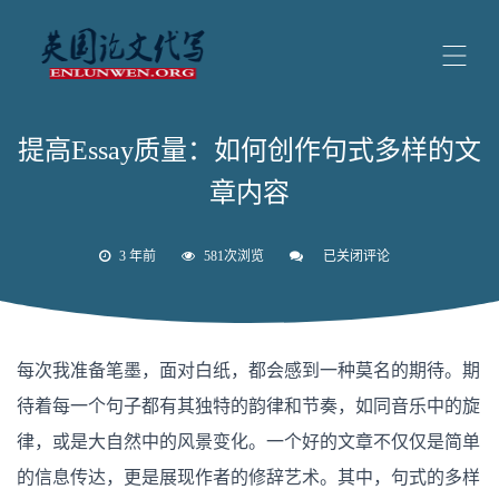
提高Essay质量：如何创作句式多样的文
章内容
3 年前
581次浏览
已关闭评论
提
高
Essay
质
量：
如
每次我准备笔墨，面对白纸，都会感到一种莫名的期待。期
何
创
待着每一个句子都有其独特的韵律和节奏，如同音乐中的旋
作
句
律，或是大自然中的风景变化。一个好的文章不仅仅是简单
式
多
的信息传达，更是展现作者的修辞艺术。其中，句式的多样
样