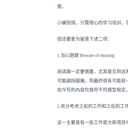
索。
小编觉得，只需用心的学习培训，学
但还要更为留意下述二项：
1.当心跑题 Beware of straying
阅读题一定要慎重，尤其是见到这两个英语单
可能越拐越偏，到最终很有可能就~
如今写的內容究竟符不符题型规定
2.充分考虑之前的工作和之后的工作关联性 Co
这一主要是有一些工作是大新项目中