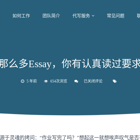
如何工作
团队简介
代写服务
常见问题
那么多Essay，你有认真读过要
5 年前
654次浏览
已关闭评论
写
了
那
么
多
Essay，
你
有
认
真
读
来源于灵魂的拷问：“作业写完了吗？”想起这一就想唉声叹气是否
过