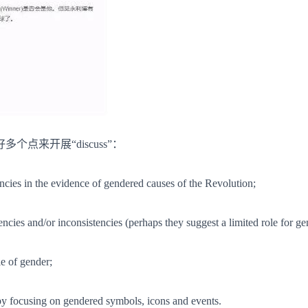
点来开展“discuss”：
encies in the evidence of gendered causes of the Revolution;
encies and/or inconsistencies (perhaps they suggest a limited role for gen
le of gender;
 by focusing on gendered symbols, icons and events.