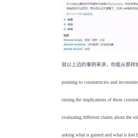
就以上边的事例来讲，你能从那样好多个
pointing to consistencies and inconsist
raising the implications of these consist
evaluating different claims about the ro
asking what is gained and what is lost