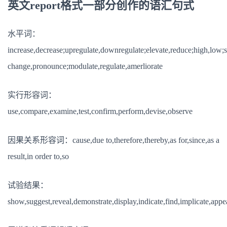
英文report格式一部分创作的语汇句式
水平词：
increase,decrease;upregulate,downregulate;elevate,reduce;high,low;
change,pronounce;modulate,regulate,amerliorate
实行形容词：
use,compare,examine,test,confirm,perform,devise,observe
因果关系形容词：cause,due to,therefore,thereby,as for,since,as a
result,in order to,so
试验结果：
show,suggest,reveal,demonstrate,display,indicate,find,implicate,appe