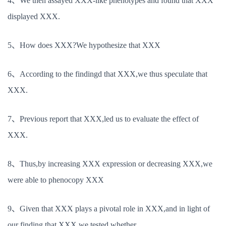
4、We then assayed XXX-like phenotypes and found that XXX
displayed XXX.
5、How does XXX?We hypothesize that XXX
6、According to the findingd that XXX,we thus speculate that
XXX.
7、Previous report that XXX,led us to evaluate the effect of
XXX.
8、Thus,by increasing XXX expression or decreasing XXX,we
were able to phenocopy XXX
9、Given that XXX plays a pivotal role in XXX,and in light of
our finding that XXX,we tested whether