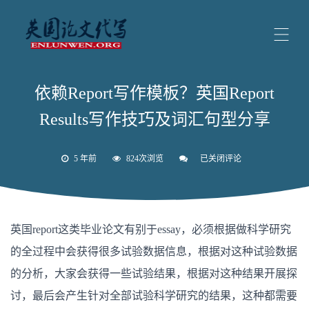
依赖Report写作模板？英国Report
Results写作技巧及词汇句型分享
5 年前
824次浏览
已关闭评论
依
赖
Report
写
作
模
英国report这类毕业论文有别于essay，必须根据做科学研究
板？
英
的全过程中会获得很多试验数据信息，根据对这种试验数据
国
Report
的分析，大家会获得一些试验结果，根据对这种结果开展探
Results
写
讨，最后会产生针对全部试验科学研究的结果，这种都需要
作