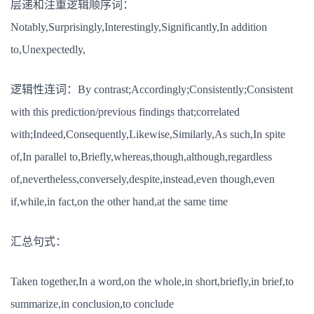
层递和注重逻辑顺序词：
Notably,Surprisingly,Interestingly,Significantly,In addition
to,Unexpectedly,
逻辑性连词：By contrast;Accordingly;Consistently;Consistent
with this prediction/previous findings that;correlated
with;Indeed,Consequently,Likewise,Similarly,As such,In spite
of,In parallel to,Briefly,whereas,though,although,regardless
of,nevertheless,conversely,despite,instead,even though,even
if,while,in fact,on the other hand,at the same time
汇总句式：
Taken together,In a word,on the whole,in short,briefly,in brief,to
summarize,in conclusion,to conclude