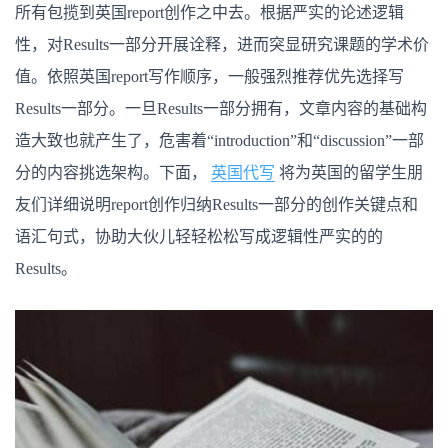
技
所有包揽到英国report创作之中去。根据严实的论述逻辑
巧
及
性，对Results一部分开展诠释，进而突显研究课题的学术价
词
汇
值。依照英国report写作顺序，一般强烈推荐优先选择写
句
型
Results一部分。一旦Results一部分拥有，文章内容的基础构
分
造大致也就产生了，危害着“introduction”和“discussion”一部
享
分的内容挑选架构。下面，
英国代写
将为英国的留学生朋
友们详细说明report创作归纳Results一部分的创作关键点和
语汇句式，协助大伙儿轻轻松松写成逻辑性严实的的
Results。