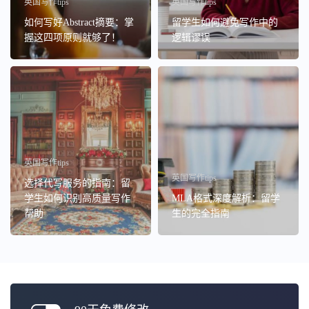
英国写作tips
英国写作tips
如何写好Abstract摘要：掌
留学生如何避免写作中的
握这四项原则就够了！
逻辑谬误
英国写作tips
英国写作tips
选择代写服务的指南：留
学生如何识别高质量写作
MLA格式深度解析：留学
帮助
生的完全指南