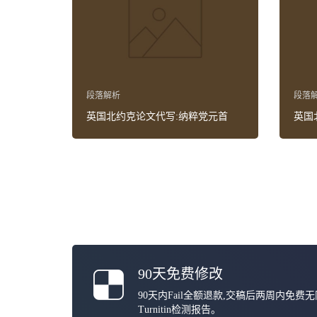
段落解析
段落
英国北约克论文代写:纳粹党元首
英国
90天免费修改
90天内Fail全额退款,交稿后两周内免费
Turnitin检测报告。