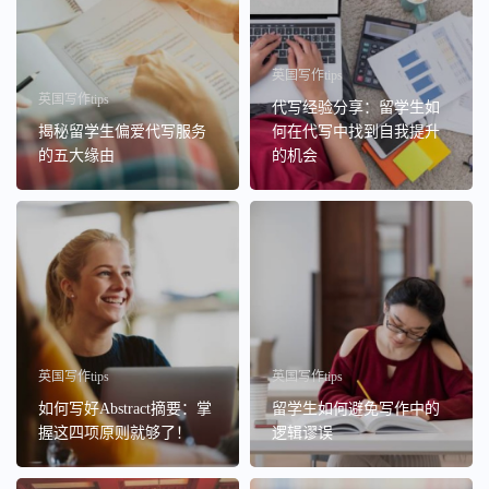
英国写作tips
英国写作tips
代写经验分享：留学生如
揭秘留学生偏爱代写服务
何在代写中找到自我提升
的五大缘由
的机会
英国写作tips
英国写作tips
如何写好Abstract摘要：掌
留学生如何避免写作中的
握这四项原则就够了！
逻辑谬误