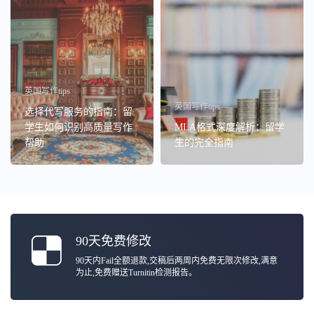
英国写作tips
英国写作tips
选择代写服务的指南：留
学生如何识别高质量写作
MLA格式深度解析：留学
帮助
生的完全指南
90天免费修改
90天内Fail全额退款,交稿后两周内免费无限次修改,满意
为止,免费赠送Turnitin检测报告。