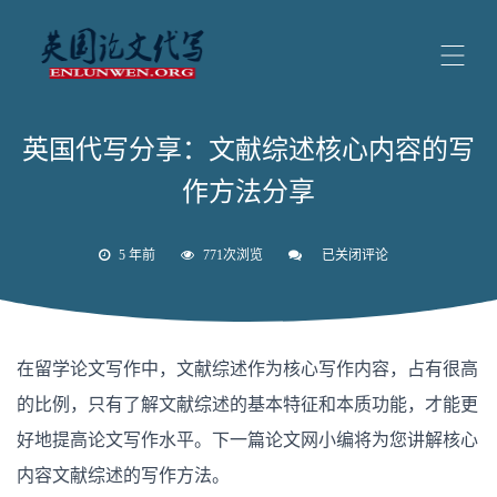
英国代写分享：文献综述核心内容的写
作方法分享
5 年前
771次浏览
已关闭评论
英
国
代
写
分
享：
在留学论文写作中，文献综述作为核心写作内容，占有很高
文
献
的比例，只有了解文献综述的基本特征和本质功能，才能更
综
述
好地提高论文写作水平。下一篇论文网小编将为您讲解核心
核
心
内容文献综述的写作方法。
内