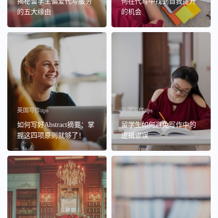
揭秘留学生偏爱代写服务
何在代写中找到自我提升
的五大缘由
的机会
英国写作tips
英国写作tips
如何写好Abstract摘要：掌
留学生如何避免写作中的
握这四项原则就够了！
逻辑谬误