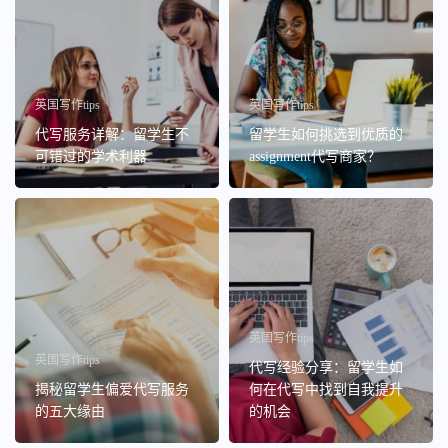
英国写作tips
英国写作tips
代写服务详解：留学生不
留学生如何挑选到优质的
可错过的学术利器
assignment代写商家？
英国写作tips
英国写作tips
代写经验分享：留学生如
揭秘留学生偏爱代写服务
何在代写中找到自我提升
的五大缘由
的机会