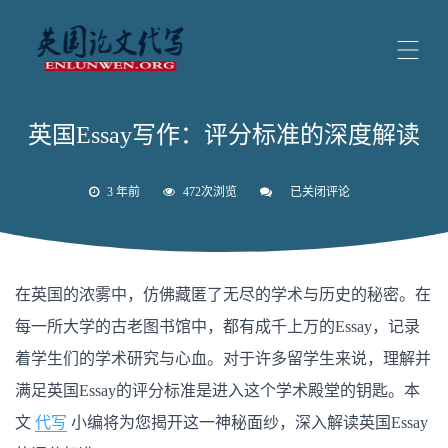
英国Essay写作：评分标准的深度解读
3 年前
472次浏览
已关闭评论
英
国
Essay
写
作：
评
在英国的浓雾中，仿佛藏匿了无尽的学术与历史的秘密。在
分
标
每一所大学的古老图书馆中，都有成千上万的Essay，记录
准
的
着学生们的学术研究与心血。对于许多留学生来说，理解并
深
度
满足英国Essay的评分标准是进入这个学术殿堂的钥匙。本
解
读
文
代写
小编将为您揭开这一神秘面纱，深入解读英国Essay