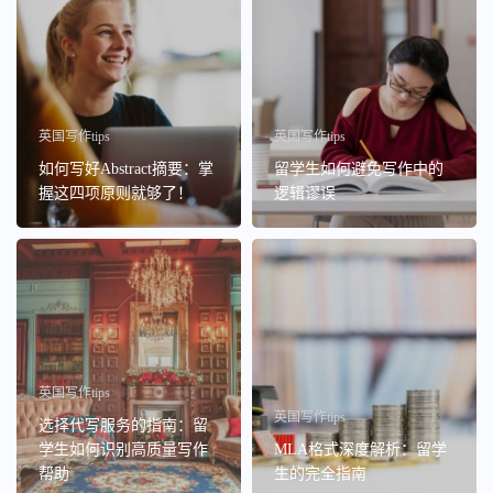
英国写作tips
英国写作tips
如何写好Abstract摘要：掌
留学生如何避免写作中的
握这四项原则就够了！
逻辑谬误
英国写作tips
英国写作tips
选择代写服务的指南：留
学生如何识别高质量写作
MLA格式深度解析：留学
帮助
生的完全指南