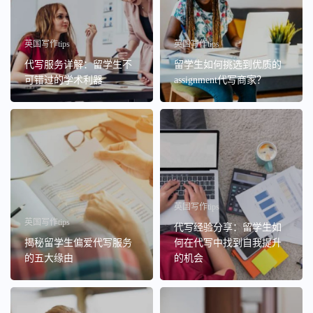
英国写作tips
英国写作tips
代写服务详解：留学生不
留学生如何挑选到优质的
可错过的学术利器
assignment代写商家？
英国写作tips
英国写作tips
代写经验分享：留学生如
揭秘留学生偏爱代写服务
何在代写中找到自我提升
的五大缘由
的机会