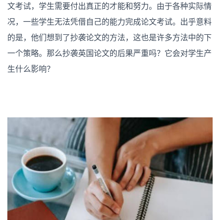
essay
文考试，学生需要付出真正的才能和努力。
由于各种实际情
剽
窃
况，一些学生无法凭借自己的能力完成论文考试。出乎意料
率
太
的是，他们想到了抄袭论文的方法，这也是许多方法中的下
高
什
一个策略。那么抄袭英国论文的后果严重吗？它会对学生产
么
生什么影响？
后
果？