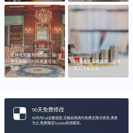
英国写作tips
英国写作tips
选择代写服务的指南：留
学生如何识别高质量写作
MLA格式深度解析：留学
帮助
生的完全指南
90天免费修改
90天内Fail全额退款,交稿后两周内免费无限次修改,满意
为止,免费赠送Turnitin检测报告。