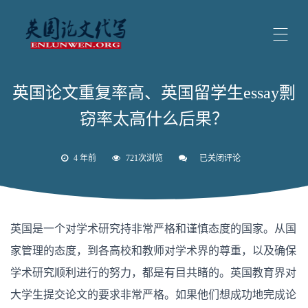
英国论文重复率高、英国留学生essay剽
窃率太高什么后果？
4 年前
721次浏览
已关闭评论
英
国
论
文
重
复
英国是一个对学术研究持非常严格和谨慎态度的国家。从国
率
高、
家管理的态度，到各高校和教师对学术界的尊重，以及确保
英
国
学术研究顺利进行的努力，都是有目共睹的。英国教育界对
留
学
大学生提交论文的要求非常严格。如果他们想成功地完成论
生