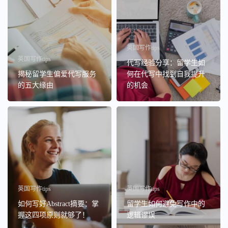
英国写作tips
英国写作tips
代写经验分享：留学生如
揭秘留学生偏爱代写服务
何在代写中找到自我提升
的五大缘由
的机会
英国写作tips
英国写作tips
如何写好Abstract摘要：掌
留学生如何避免写作中的
握这四项原则就够了！
逻辑谬误