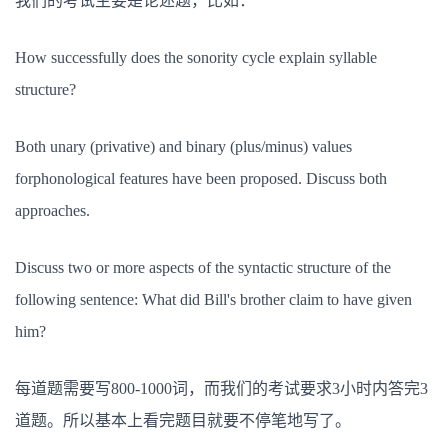
我们的考试主要是论述题，比如：
How successfully does the sonority cycle explain syllable
structure?
Both unary (privative) and binary (plus/minus) values
forphonological features have been proposed. Discuss both
approaches.
Discuss two or more aspects of the syntactic structure of the
following sentence: What did Bill's brother claim to have given
him?
每道题需要写800-1000词，而我们的考试要求3小时内答完3
道题。所以基本上看完题目就要不停笔地写了。