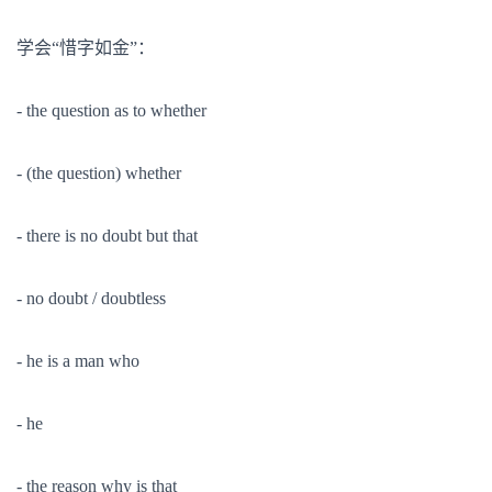
学会“惜字如金”：
- the question as to whether
- (the question) whether
- there is no doubt but that
- no doubt / doubtless
- he is a man who
- he
- the reason why is that