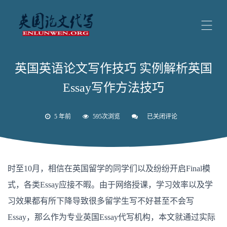
英国英语论文写作技巧 实例解析英国
Essay写作方法技巧
5 年前
595次浏览
已关闭评论
英
国
英
语
论
文
时至10月，相信在英国留学的同学们以及纷纷开启Final模
写
作
式，各类Essay应接不暇。由于网络授课，学习效率以及学
技
巧
习效果都有所下降导致很多留学生写不好甚至不会写
实
例
Essay，那么作为专业英国Essay代写机构，本文就通过实际
解