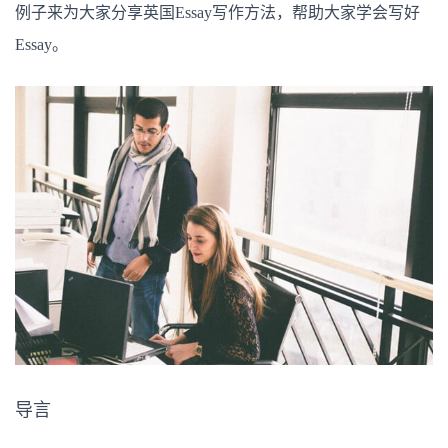
析
例子来为大家分享英国Essay写作方法，帮助大家学会写好
英
国
Essay。
Essay
写
作
方
法
技
巧
导言