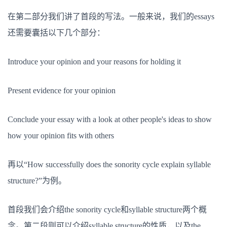
在第二部分我们讲了首段的写法。一般来说，我们的essays
还需要囊括以下几个部分：
Introduce your opinion and your reasons for holding it
Present evidence for your opinion
Conclude your essay with a look at other people's ideas to show
how your opinion fits with others
再以“How successfully does the sonority cycle explain syllable
structure?”为例。
首段我们会介绍the sonority cycle和syllable structure两个概
念。第二段则可以介绍syllable structure的性质，以及the