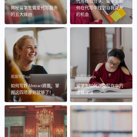
代写经验分享：留学生如
揭秘留学生偏爱代写服务
何在代写中找到自我提升
的五大缘由
的机会
英国写作tips
英国写作tips
如何写好Abstract摘要：掌
留学生如何避免写作中的
握这四项原则就够了！
逻辑谬误