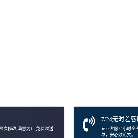
7/24无时差
无限次修改,满意为止,免费赠送
专业客服24小时
单，安心收论文。