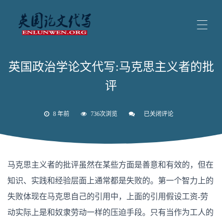
英国政治学论文代写:马克思主义者的批
评
8 年前
736次浏览
已关闭评论
英
国
政
治
学
论
马克思主义者的批评虽然在某些方面是善意和有效的，但在
文
代
知识、实践和经验层面上通常都是失败的。第一个智力上的
写:
马
失败体现在马克思自己的引用中，上面的引用假设工资-劳
克
思
动实际上是和奴隶劳动一样的压迫手段。只有当作为工人的
主