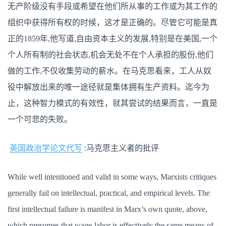
义
无产阶级没有手段或希望在他们所从事的工作或为其工作的
者
的
组织中获得所有权的时候，这才是正确的。尽管它可能是真
批
评
正的1859年,他写道,自由资本主义的发展,特别是在美国,一个
个人所有制的社会状态,机会无处不在个人承担的股份,他们
做的工作,不仅收集劳动的薪水。在马克思看来，工人从奴
役中解放出来的唯一途径就是集体拥有生产资料。迄今为
止，这种智力模式的有效性，就其尝试的结果而言，一直是
一个可悲的失败。
英国政治学论文代写
:马克思主义者的批评
While well intentioned and valid in some ways, Marxists critiques
generally fail on intellectual, practical, and empirical levels. The
first intellectual failure is manifest in Marx’s own quote, above,
which presumes that wage-labor is effectively the same means of