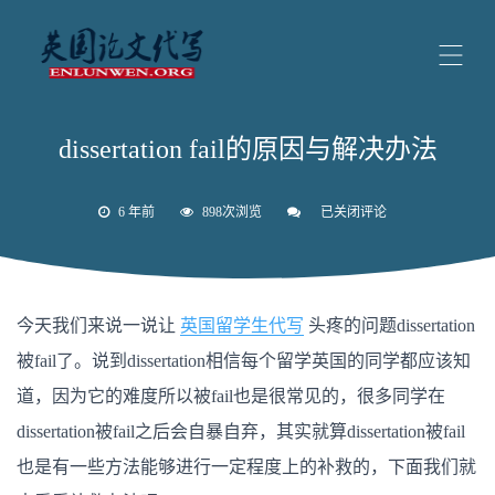
dissertation fail的原因与解决办法
6 年前
898次浏览
已关闭评论
dissertation
fail
的
原
因
与
今天我们来说一说让
英国留学生代写
头疼的问题dissertation
解
决
被fail了。说到dissertation相信每个留学英国的同学都应该知
办
法
道，因为它的难度所以被fail也是很常见的，很多同学在
dissertation被fail之后会自暴自弃，其实就算dissertation被fail
也是有一些方法能够进行一定程度上的补救的，下面我们就