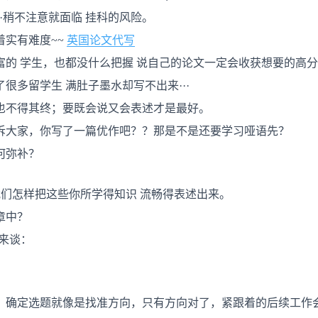
才
·稍不注意就面临 挂科的风险。
有
话
实有难度~~
英国论文代写
可
说
富的 学生，也都没什么把握 说自己的论文一定会收获想要的高
很多留学生 满肚子墨水却写不出来···
也不得其终；要既会说又会表述才是最好。
诉大家，你写了一篇优作吧？？那是不是还要学习哑语先？
何弥补？
们怎样把这些你所学得知识 流畅得表述出来。
章中？
你来谈：
。确定选题就像是找准方向，只有方向对了，紧跟着的后续工作