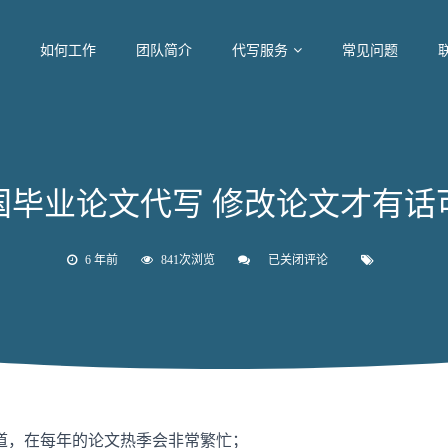
如何工作
团队简介
代写服务
常见问题
国毕业论文代写 修改论文才有话
6 年前
841次浏览
已关闭评论
英
国
毕
业
论
文
代
写
修
改
论
道，在每年的论文热季会非常繁忙；
文