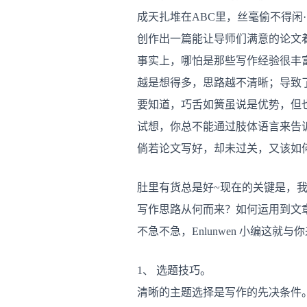
成天扎堆在ABC里，丝毫偷不得闲·
创作出一篇能让导师们满意的论文着
事实上，哪怕是那些写作经验很丰
越是想得多，思路越不清晰；导致了
要知道，巧舌如簧虽说是优势，但
试想，你总不能通过肢体语言来告
倘若论文写好，却未过关，又该如
肚里有货总是好~现在的关键是，我
写作思路从何而来？如何运用到文
不急不急，Enlunwen 小编这就与
1、 选题技巧。
清晰的主题选择是写作的先决条件