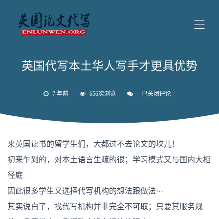
英国代写本土华人写手才更具优势
7 年前
656次浏览
已关闭评论
英
国
代
写
本
土
来英国读书的留学生们，大都过不去论文的坎儿！
华
人
初来乍到的，对本土语言生疏的很；学习模式又与国内大相
写
手
径庭
才
更
因此很多学生又选择代写机构的想法跟做法···
具
优
其实说白了，找代写机构并非完全不可取；只要其服务规
势