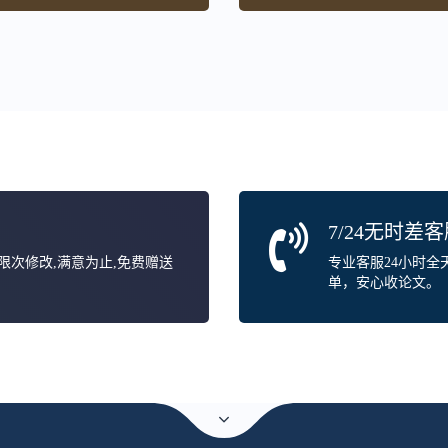
7/24无时差
无限次修改,满意为止,免费赠送
专业客服24小时
单，安心收论文。