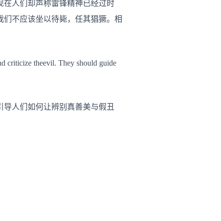
现在人们却声称雷锋精神已经过时
我们不应该坐以待毙，任其猖獗。相
nd criticize theevil. They should guide
引导人们如何让辨别真善美与假丑