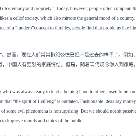
应
 ofceremony and propriety.” Today, however, people often complain th
过
时
 likes a cellof society, which also mirrors the general mood of a count
social
morality
nce of a “modern”concept to families, people find that problems like hig
should
not
be
out
of
邦”。然而，现在人们常常抱怨公德已经不是过去的样子了。例如
date
道，中国人有强烈的家庭情结。但是，随着现代观念渗入到家庭
 who was alwaysready to lend a helping hand to others, used to be kn
m that “the spirit of LeiFeng” is outdated. Fashionable ideas say money 
f some evil phenomena is notsurprising. But we should not sit passivel
 to improve morals and ethics of the public.