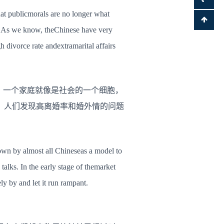
at publicmorals are no longer what
ry. As we know, theChinese have very
h divorce rate andextramarital affairs
，一个家庭就像是社会的一个细胞，
，人们发现高离婚率和婚外情的问题
own by almost all Chineseas a model to
talks. In the early stage of themarket
y by and let it run rampant.