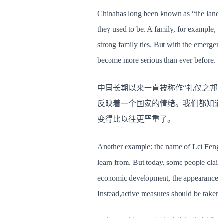
Chinahas long been known as “the land
they used to be. A family, for example,
strong family ties. But with the emerge
become more serious than ever before.
中国长期以来一直被称作“礼仪之
反映着一个国家的情绪。我们都知
变得比以往更严重了。
Another example: the name of Lei Feng
learn from. But today, some people clai
economic development, the appearance o
Instead,active measures should be taken