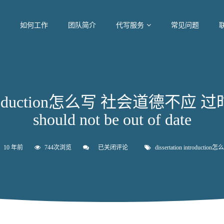
如何工作
团队简介
代写服务
常见问题
introduction怎么写 社会道德不应 过时 s
should not be out of date
10 年前
744次浏览
已关闭评论
dissertation
dissertation introduction
introduction
怎
么
写
社
会
道
德
不