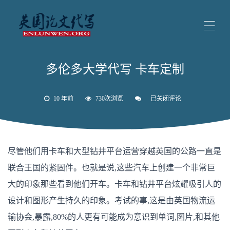
多伦多大学代写 卡车定制
10 年前
730次浏览
已关闭评论
多
伦
多
大
学
代
尽管他们用卡车和大型钻井平台运营穿越英国的公路一直是
写
卡
联合王国的紧固件。也就是说,这些汽车上创建一个非常巨
车
定
大的印象那些看到他们开车。卡车和钻井平台炫耀吸引人的
制
设计和图形产生持久的印象。考试的事,这是由英国物流运
输协会,暴露,80%的人更有可能成为意识到单词,图片,和其他