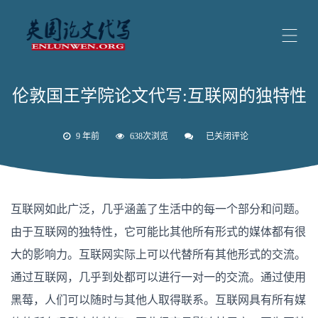
伦敦国王学院论文代写:互联网的独特性
9 年前
638次浏览
已关闭评论
伦
敦
国
王
学
院
互联网如此广泛，几乎涵盖了生活中的每一个部分和问题。
论
文
由于互联网的独特性，它可能比其他所有形式的媒体都有很
代
写:
大的影响力。互联网实际上可以代替所有其他形式的交流。
互
联
通过互联网，几乎到处都可以进行一对一的交流。通过使用
网
的
黑莓，人们可以随时与其他人取得联系。互联网具有所有媒
独
特