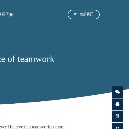
联系我们
联系代写
f teamwork
ever,I believe that teamwork is more