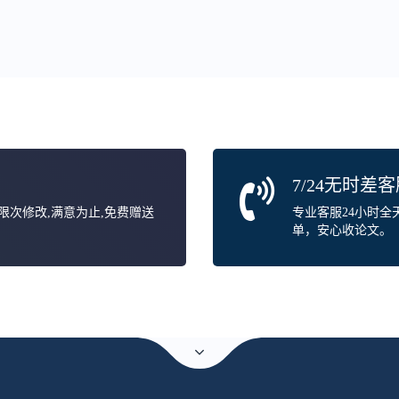
7/24无时差
无限次修改,满意为止,免费赠送
专业客服24小时
单，安心收论文。