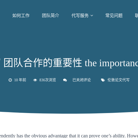
如何工作
团队简介
代写服务
常见问题
合作的重要性 the importance o
10 年前
836次浏览
已关闭评论
伦
伦敦论文代写
敦
论
文
代
写
团
队
合
作
的
endently has the obvious advantage that it can prove one’s ability. How
重