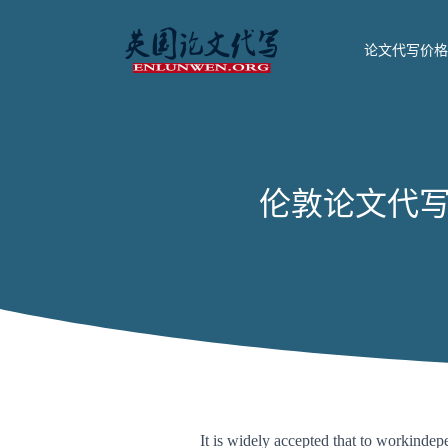
论文代写价格
伦敦论文代写 团队
It is widely accepted that to workindep