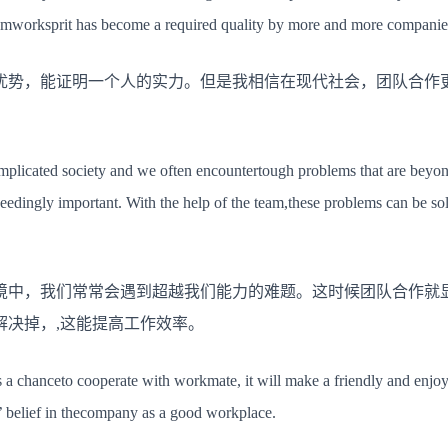
要
eamworksprit has become a required quality by more and more companie
性
the
importance
优势，能证明一个人的实力。但是我相信在现代社会，团队合作
of
teamwork
complicated society and we often encountertough problems that are beyond o
dingly important. With the help of the team,these problems can be sol
境中，我们常常会遇到超越我们能力的难题。这时候团队合作就
解决掉，,这能提高工作效率。
 a chanceto cooperate with workmate, it will make a friendly and enj
’ belief in thecompany as a good workplace.