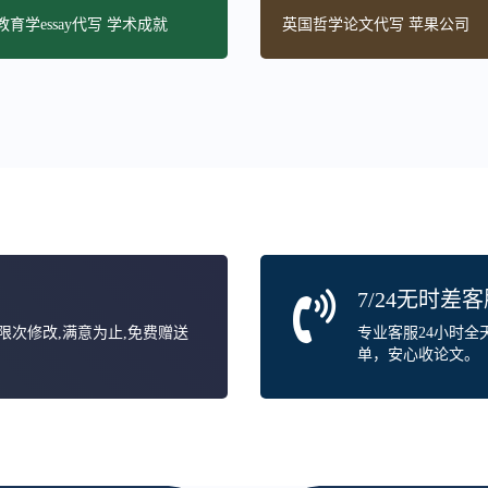
育学essay代写 学术成就
英国哲学论文代写 苹果公司
7/24无时差
无限次修改,满意为止,免费赠送
专业客服24小时
单，安心收论文。