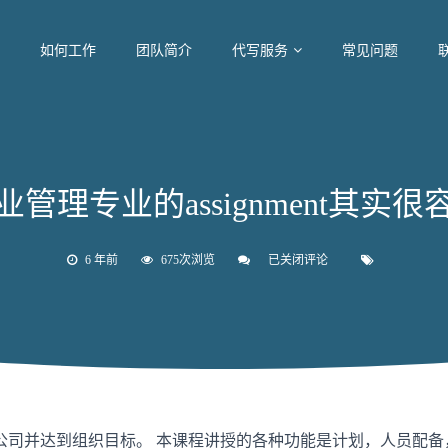
如何工作
团队简介
代写服务
常见问题
业管理专业的assignment其实很
6 年前
675次浏览
已关闭评论
商
业
管
理
专
业
的
assignment
其
实
很
公司并达到组织目标。 本课程讲授的各种功能是计划，人员配备
容