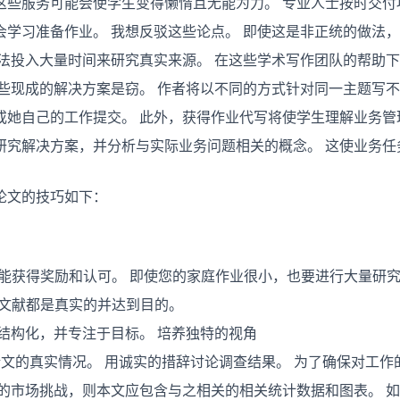
这些服务可能会使学生变得懒惰且无能为力。 专业人士按时交付
会学习准备作业。 我想反驳这些论点。 即使这是非正统的做法
无法投入大量时间来研究真实来源。 在这些学术写作团队的帮助
些现成的解决方案是窃。 作者将以不同的方式针对同一主题写不
或她自己的工作提交。 此外，获得作业代写将使学生理解业务管
研究解决方案，并分析与实际业务问题相关的概念。 这使业务任
论文的技巧如下：
才能获得奖励和认可。 即使您的家庭作业很小，也要进行大量研
考文献都是真实的并达到目的。
结构化，并专注于目标。 培养独特的视角
论文的真实情况。 用诚实的措辞讨论调查结果。 为了确保对工
前的市场挑战，则本文应包含与之相关的相关统计数据和图表。 