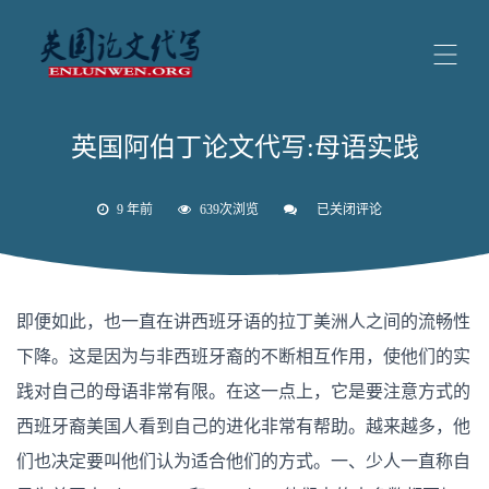
英国阿伯丁论文代写:母语实践
9 年前
639次浏览
已关闭评论
英
国
阿
伯
丁
论
即便如此，也一直在讲西班牙语的拉丁美洲人之间的流畅性
文
代
下降。这是因为与非西班牙裔的不断相互作用，使他们的实
写:
母
践对自己的母语非常有限。在这一点上，它是要注意方式的
语
实
西班牙裔美国人看到自己的进化非常有帮助。越来越多，他
践
们也决定要叫他们认为适合他们的方式。一、少人一直称自