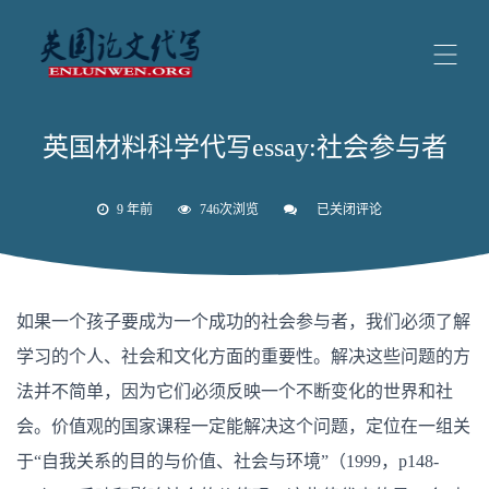
英国材料科学代写essay:社会参与者
9 年前
746次浏览
已关闭评论
英
国
材
料
科
学
如果一个孩子要成为一个成功的社会参与者，我们必须了解
代
写
学习的个人、社会和文化方面的重要性。解决这些问题的方
essay:
社
法并不简单，因为它们必须反映一个不断变化的世界和社
会
参
会。价值观的国家课程一定能解决这个问题，定位在一组关
与
者
于“自我关系的目的与价值、社会与环境”（1999，p148-