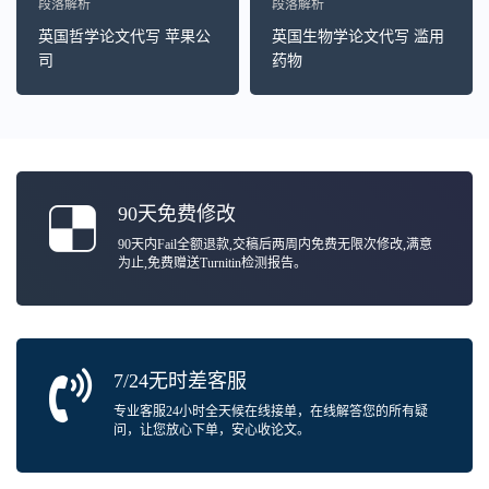
段落解析
段落解析
英国哲学论文代写 苹果公
英国生物学论文代写 滥用
司
药物
90天免费修改
90天内Fail全额退款,交稿后两周内免费无限次修改,满意
为止,免费赠送Turnitin检测报告。
7/24无时差客服
专业客服24小时全天候在线接单，在线解答您的所有疑
问，让您放心下单，安心收论文。