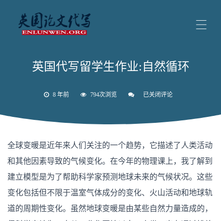
英国代写留学生作业:自然循环
8 年前
794次浏览
已关闭评论
英
国
代
写
留
学
全球变暖是近年来人们关注的一个趋势，它描述了人类活动
生
作
和其他因素导致的气候变化。在今年的物理课上，我了解到
业:
自
建立模型是为了帮助科学家预测地球未来的气候状况。这些
然
循
变化包括但不限于温室气体成分的变化、火山活动和地球轨
环
道的周期性变化。虽然地球变暖是由某些自然力量造成的，