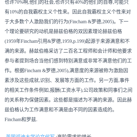
也许70%啊,他们的社会,也许只有40%的他们的自尊,可能只
长
有10%的自我霸权主义个性来。因此自我霸权主义个性来对
于大多数个人激励我们的行为(Fincham &罗德,2005)。下一
个理论要研究的动机是赫兹伯格的双因素理论赫兹伯格
(1959年Fincham引用&罗德,1959,p.199)起源于来源满意和不
满的来源。赫兹伯格采访了二百名工程师和会计师和他要求
参与者提到场合当他们感到特别满意或非常不满意他们的工
作。根据Fincham &罗德,2005),满意度的来源被称为激励因
素涉及这些成就,识别、发展等方面的工作。另一方面,事件
的相关工作条件例如,报酬(工资水平),公司政策和同事们之间
的关系称为保健因素。这些都是描述为不满的来源。因此赫
兹伯格认为工作满意和不满是由不同的因素造成的。
Fincham和罗兹.
英国邓迪大学论文代写
:高阶需求的增长