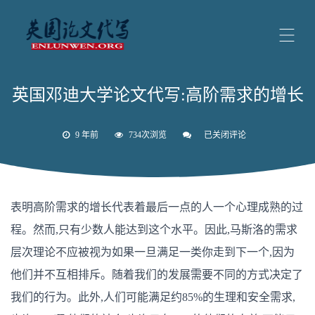
英国邓迪大学论文代写:高阶需求的增长
9 年前
734次浏览
已关闭评论
英
国
邓
迪
大
学
表明高阶需求的增长代表着最后一点的人一个心理成熟的过
论
文
程。然而,只有少数人能达到这个水平。因此,马斯洛的需求
代
写:
层次理论不应被视为如果一旦满足一类你走到下一个,因为
高
阶
他们并不互相排斥。随着我们的发展需要不同的方式决定了
需
求
我们的行为。此外,人们可能满足约85%的生理和安全需求,
的
增