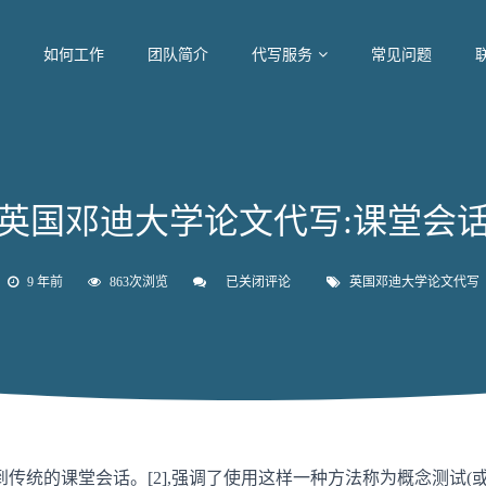
如何工作
团队简介
代写服务
常见问题
英国邓迪大学论文代写:课堂会
9 年前
863次浏览
已关闭评论
英
英国邓迪大学论文代写
国
邓
迪
大
学
论
文
代
写:
课
传统的课堂会话。[2],强调了使用这样一种方法称为概念测试(或
堂