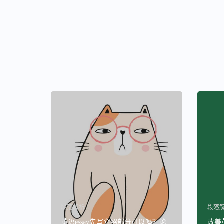
段落解析
段落
英语essay先写介绍部分可以吗？论
改善