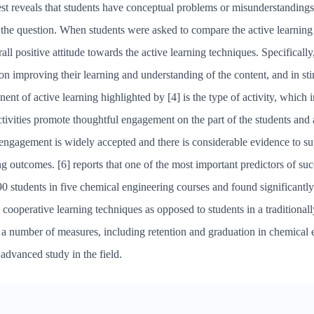
st reveals that students have conceptual problems or misunderstandings
the question. When students were asked to compare the active learning t
rall positive attitude towards the active learning techniques. Specifica
 on improving their learning and understanding of the content, and in st
ent of active learning highlighted by [4] is the type of activity, whic
at activities promote thoughtful engagement on the part of the students an
ngagement is widely accepted and there is considerable evidence to supp
 outcomes. [6] reports that one of the most important predictors of succ
 students in five chemical engineering courses and found significantl
d cooperative learning techniques as opposed to students in a traditiona
a number of measures, including retention and graduation in chemical 
advanced study in the field.