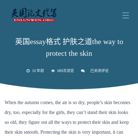
英国essay格式 护肤之道the way to
protect the skin
10 年前
689次浏览
已关闭评论
英
国
essay
格
式
护
When the autumn comes, the air is so dry, people’s skin becomes
肤
之
dry, too, especially for the girls, they can’t stand their skin looks
道
the
so old, they figure out all the ways to protect their skin and keep
way
to
their skin smooth. Protecting the skin is very important, it can
protect