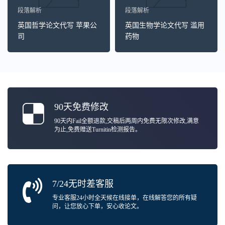
段落解析
段落解析
英国哲学论文代写 苹果公
英国生物学论文代写 滥用
司
药物
90天免费修改
90天内Fail全额退款,交稿后两周内免费无限次修改,满意
为止,免费赠送Turnitin检测报告。
7/24无时差客服
专业客服24小时全天候在线接单，在线解答您的所有疑
问，让您放心下单，安心收论文。