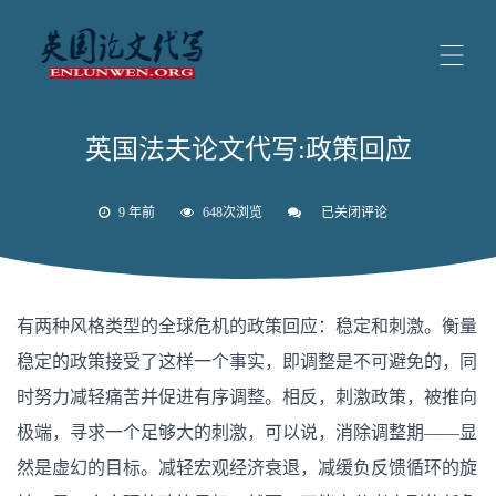
英国法夫论文代写:政策回应
9 年前
648次浏览
已关闭评论
英
国
法
夫
论
文
有两种风格类型的全球危机的政策回应：稳定和刺激。衡量
代
写:
稳定的政策接受了这样一个事实，即调整是不可避免的，同
政
策
时努力减轻痛苦并促进有序调整。相反，刺激政策，被推向
回
应
极端，寻求一个足够大的刺激，可以说，消除调整期——显
然是虚幻的目标。减轻宏观经济衰退，减缓负反馈循环的旋