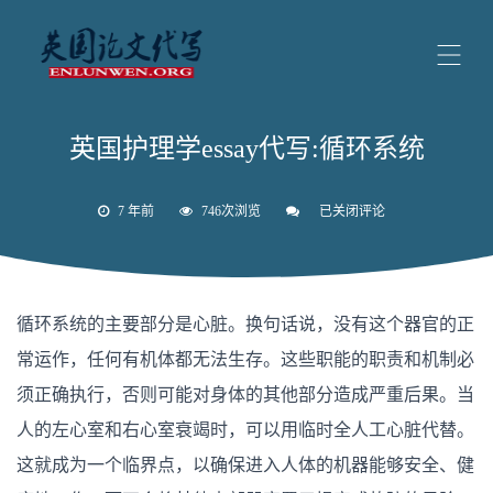
英国护理学essay代写:循环系统
7 年前
746次浏览
已关闭评论
英
国
护
理
学
essay
循环系统的主要部分是心脏。换句话说，没有这个器官的正
代
写:
常运作，任何有机体都无法生存。这些职能的职责和机制必
循
环
须正确执行，否则可能对身体的其他部分造成严重后果。当
系
统
人的左心室和右心室衰竭时，可以用临时全人工心脏代替。
这就成为一个临界点，以确保进入人体的机器能够安全、健