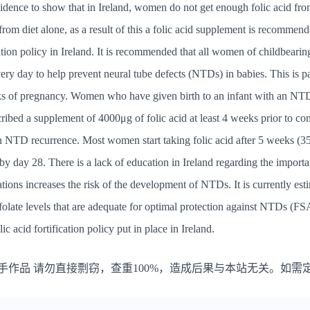
evidence to show that in Ireland, women do not get enough folic acid fro
om diet alone, as a result of this a folic acid supplement is recommende
cation policy in Ireland. It is recommended that all women of childbeari
ery day to help prevent neural tube defects (NTDs) in babies. This is pa
ks of pregnancy. Women who have given birth to an infant with an NTD
ibed a supplement of 4000μg of folic acid at least 4 weeks prior to con
n NTD recurrence. Most women start taking folic acid after 5 weeks (35 
 by day 28. There is a lack of education in Ireland regarding the import
ions increases the risk of the development of NTDs. It is currently es
folate levels that are adequate for optimal protection against NTDs (F
c acid fortification policy put in place in Ireland.
手作品 请勿直接剽窃，查重100%，造成后果与本站无关。如需