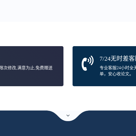
7/24无时差
无限次修改,满意为止,免费赠送
专业客服24小时
单，安心收论文。