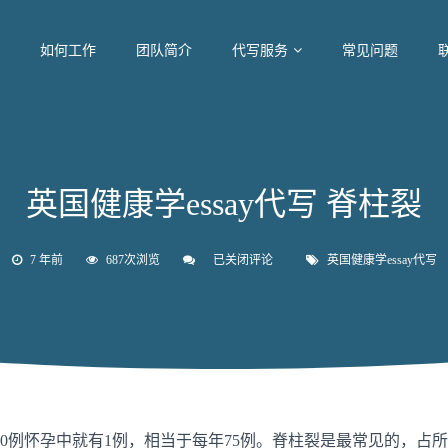
如何工作
团队简介
代写服务
常见问题
英国健康学essay代写 脊柱裂
7 年前
687次浏览
已关闭评论
英
英国健康学essay代写
国
健
康
学
essay
代
写
脊
柱
裂
0例怀孕中就有1例，相当于每年75例。脊柱裂是最常见的，占所有N