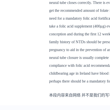
neural tube closes correctly. There is 
get the recommended amount of folate fr
need for a mandatory folic acid fortifi
take a folic acid supplement (400μg) ev
conception and during the first 12 wee
family history of NTDs should be prescr
pregnancy to aid in the prevention of a
neural tube closure is usually complete
compliance with folic acid recommendat
childbearing age in Ireland have blood 
perhaps there should be a mandatory foli
本段内容来自网络 并不是我们的写