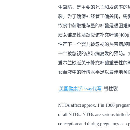
生缺陷，是主要的死亡和发病率的
裂。为了确保神经管正确关闭，需要摄
饮食中获取推荐量的叶酸是很困难
妇女谁是性活跃应该补充叶酸(400
性产下一个婴儿被忽视的热带病,糖尿
一个被忽视的热带病复发的预防。大
爱尔兰缺乏关于补充叶酸重要性的教
女血液中的叶酸水平足以最佳地预防NT
英国健康学essay代写
脊柱裂
NTDs affect approx. 1 in 1000 pregnanci
of all NTDs. NTDs are serious birth def
conception and during pregnancy can pre