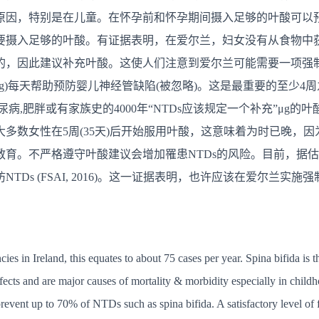
原因，特别是在儿童。在怀孕前和怀孕期间摄入足够的叶酸可以预
入足够的叶酸。有证据表明，在爱尔兰，妇女没有从食物中获得足够的
的，因此建议补充叶酸。这使人们注意到爱尔兰可能需要一项强
μg)每天帮助预防婴儿神经管缺陷(被忽略)。这是最重要的至少4
病,肥胖或有家族史的4000年“NTDs应该规定一个补充”μg的叶
多数女性在5周(35天)后开始服用叶酸，这意味着为时已晚，因
育。不严格遵守叶酸建议会增加罹患NTDs的风险。目前，据估
Ds (FSAI, 2016)。这一证据表明，也许应该在爱尔兰实
es in Ireland, this equates to about 75 cases per year. Spina bifida is
ects and are major causes of mortality & morbidity especially in childh
vent up to 70% of NTDs such as spina bifida. A satisfactory level of fo