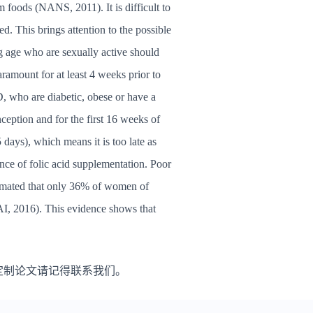
m foods (NANS, 2011). It is difficult to
d. This brings attention to the possible
ng age who are sexually active should
ramount for at least 4 weeks prior to
, who are diabetic, obese or have a
ception and for the first 16 weeks of
days), which means it is too late as
ance of folic acid supplementation. Poor
timated that only 36% of women of
SAI, 2016). This evidence shows that
定制论文请记得联系我们。