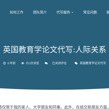
如何工作
团队简介
代写服务
常见问题
英国教育学论文代写:人际关系
8 年前
853次浏览
已关闭评论
英
英国教育学论文代写
国
教
育
学
论
文
代
写:
人
际
仅限于我的家人、大学朋友和同事。此外，在结交新朋友方面，我
关