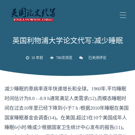
英国利物浦大学论文代写:减少睡眠
10 年前
780次浏览
已关闭评论
英
国
利
物
浦
大
减少睡眠的患病率逐年快速增长和全球。1960年,平均睡眠
学
论
时间估计为8.0 - -8.9 h通常满足人类需求(12),而模态睡眠时
文
代
间在过去10年里已经下降到小于7 h /根据2010年睡眠在美国
写:
减
国家睡眠基金会调查(14)。在美国,超过3在10个美国成年人
少
睡
睡眠6小时/晚或少根据国家卫生统计中心发布的报告(11)。
眠