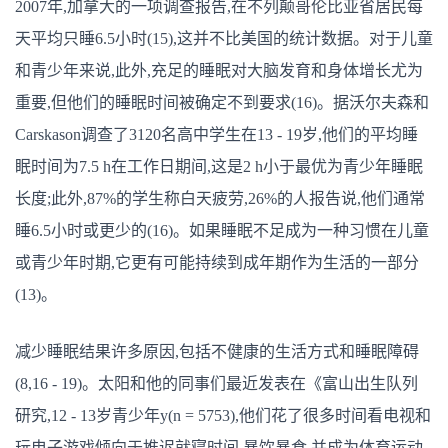
2007年,加拿大的一项调查报告,在不列颠哥伦比亚省居民每
天平均只睡6.5小时(15),这并不比美国的统计数据。对于儿童
和青少年来说,此外,充足的睡眠对大脑发育和身体增长尤为
重要,但他们的睡眠时间被确定不到要求(16)。据沃尔夫森和
Carskason调查了3120名高中学生在13 - 19岁,他们的平均睡
眠时间为7.5 h在工作日期间,这是2 h小于最优为青少年睡眠
长度;此外,87%的学生称白天疲劳,26%的人报告说,他们通常
睡6.5小时或更少的(16)。如果睡眠不足成为一种习惯在儿童
或青少年时期,它更有可能持续到成年期作为生活的一部分
(13)。
减少睡眠结果许多原因,包括不健康的生活方式和睡眠障碍
(8,16 - 19)。太阳和他的同事们最近发表在《富山出生队列
研究,12 - 13岁青少年y(n = 5753),他们花了很多时间看电视和
玩电子游戏倾向于推迟就寝时间,暴饮暴食,并成为体育运动