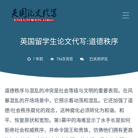
英国留学生论文代写:道德秩序
7 年前
794次浏览
已关闭评论
英
国
留
学
生
论
道德秩序与混乱的冲突是社会等级与文明的重要表现。在风
文
代
暴混乱的开场场景中，它预示着动荡和混乱。它还加强了道
写:
道
德/社会秩序腐化的观念，这种腐化必须转化为和谐、和
德
秩
平、恢复原状和宽恕。第1幕中的海难显示了水手长是如何
序
拒绝社会权威秩序，并命令国王和贵族，仿佛他们拥有更高