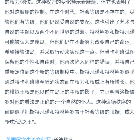
的权力/地位。这种权力的变化预示着麻烦，但它也表明了
他对这艘船的控制。在这个时代，社会等级是不存在的，尽
管他们有等级，他们仍然受自然的支配。这也引出了艺术与
自然的主题以及两个不同世界的过渡。特林鸠罗和斯特凡诺
可能被认为是傻瓜，但他们仍在不断努力改变自己的命运，
希望接管该岛，并采取行动来实现这一点。但当卡利班试图
保留他的个性和自由时，他再次陷入同样的错误，并将自己
重新定位到这个新的等级制度中。斯特凡诺和特林鸠罗似乎
通过将卡利班降至醉酒状态而在权力和权威上有所增长。他
的模拟王权是他以前在岛上的主权的影子，它证明普洛斯彼
罗对他的看法是正确的;一个自然的仆人。这种道德秩序的
颠倒似乎把斯特凡诺和特林鸠罗置于社会等级的顶端，成为
“欧斯岛之王”。
英国留学生论文代写
:道德秩序