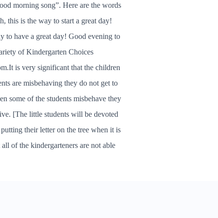
 “good morning song”. Here are the words
this is the way to start a great day!
ay to have a great day! Good evening to
Variety of Kindergarten Choices
.It is very significant that the children
nts are misbehaving they do not get to
when some of the students misbehave they
ive. [The little students will be devoted
putting their letter on the tree when it is
t all of the kindergarteners are not able