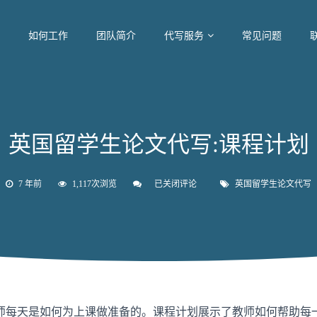
如何工作
团队简介
代写服务
常见问题
英国留学生论文代写:课程计划
7 年前
1,117次浏览
已关闭评论
英
英国留学生论文代写
国
留
学
生
论
文
代
写:
课
程
师每天是如何为上课做准备的。课程计划展示了教师如何帮助每
计