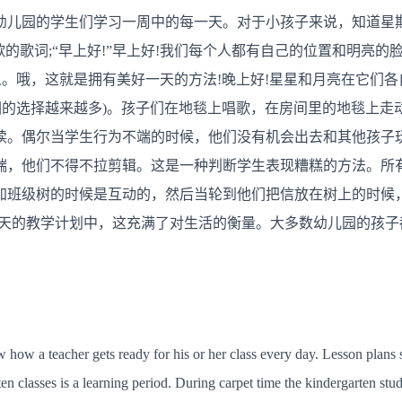
划
幼儿园的学生们学习一周中的每一天。对于小孩子来说，知道星
歌的歌词;“早上好!”早上好!我们每个人都有自己的位置和明亮的
人。哦，这就是拥有美好一天的方法!晚上好!星星和月亮在它们
园的选择越来越多)。孩子们在地毯上唱歌，在房间里的地毯上走
读。偶尔当学生行为不端的时候，他们没有机会出去和其他孩子
端，他们不得不拉剪辑。这是一种判断学生表现糟糕的方法。所有
加班级树的时候是互动的，然后当轮到他们把信放在树上的时候
那天的教学计划中，这充满了对生活的衡量。大多数幼儿园的孩子
w how a teacher gets ready for his or her class every day. Lesson plan
en classes is a learning period. During carpet time the kindergarten stud