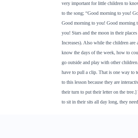
very important for little children to k
to the song; “Good morning to you! Good
Good morning to you! Good morning to y
you! Stars and the moon in their places
Increases). Also while the children are 
know the days of the week, how to coun
go outside and play with other children
have to pull a clip. That is one way to t
to this lesson because they are interactiv
their turn to put their letter on the tree
to sit in their sits all day long, they 