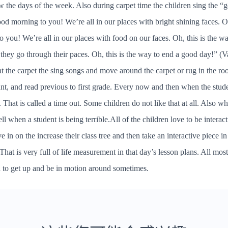
now the days of the week. Also during carpet time the children sing the
 morning to you! We’re all in our places with bright shining faces. Oh, 
ou! We’re all in our places with food on our faces. Oh, this is the w
 they go through their paces. Oh, this is the way to end a good day!” (
at the carpet the sing songs and move around the carpet or rug in the room
t, and read previous to first grade. Every now and then when the stude
. That is called a time out. Some children do not like that at all. Also 
ell when a student is being terrible.All of the children love to be interact
e in on the increase their class tree and then take an interactive piece in 
.] That is very full of life measurement in that day’s lesson plans. All mos
need to get up and be in motion around sometimes.