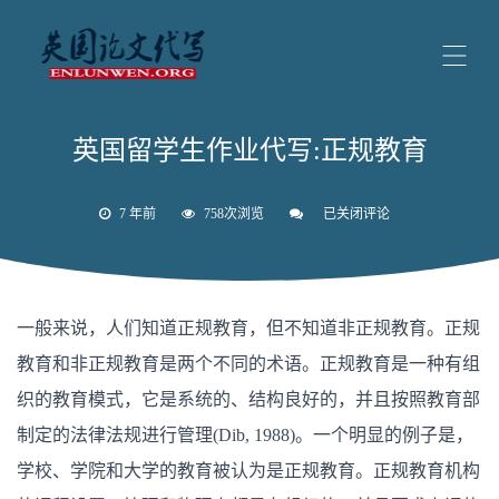
英国留学生作业代写:正规教育
7 年前
758次浏览
已关闭评论
英
国
留
学
生
作
一般来说，人们知道正规教育，但不知道非正规教育。正规
业
代
教育和非正规教育是两个不同的术语。正规教育是一种有组
写:
正
织的教育模式，它是系统的、结构良好的，并且按照教育部
规
教
制定的法律法规进行管理(Dib, 1988)。一个明显的例子是，
育
学校、学院和大学的教育被认为是正规教育。正规教育机构