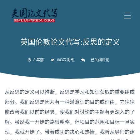
英国伦敦论文代写:反思的定义
8 年前
803次浏览
已关闭评论
英
国
伦
敦
论
文
从反思的定义可以推断，反思是学习和知识获取的重要组成
代
写:
部分。我们反思是因为有一种潜意识的目的或理由，它往往
反
思
能改善我们以前的经验，使我们对讨论的主题有更深入的了
的
定
解。虽然我一开始的路很粗略，但项目的范围和目标一旦实
义
现，我就开始了。带着成功的决心和热情，我听从导师的建