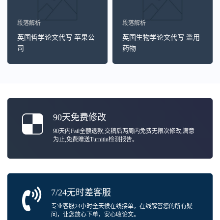
段落解析
段落解析
英国哲学论文代写 苹果公
英国生物学论文代写 滥用
司
药物
90天免费修改
90天内Fail全额退款,交稿后两周内免费无限次修改,满意
为止,免费赠送Turnitin检测报告。
7/24无时差客服
专业客服24小时全天候在线接单，在线解答您的所有疑
问，让您放心下单，安心收论文。