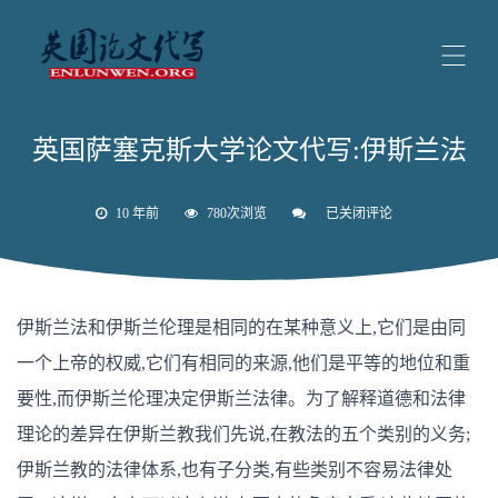
英国萨塞克斯大学论文代写:伊斯兰法
10 年前
780次浏览
已关闭评论
英
国
萨
塞
克
斯
伊斯兰法和伊斯兰伦理是相同的在某种意义上,它们是由同
大
学
一个上帝的权威,它们有相同的来源,他们是平等的地位和重
论
文
要性,而伊斯兰伦理决定伊斯兰法律。为了解释道德和法律
代
写:
理论的差异在伊斯兰教我们先说,在教法的五个类别的义务;
伊
斯
伊斯兰教的法律体系,也有子分类,有些类别不容易法律处
兰
法