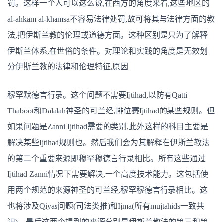
罚。这样一个人可以这么说,在西方的角度来看,这些地区的
al-ahkam al-khamsa不容易法律处罚,故可将其与法律方面的教
法,把伊斯兰教的伦理或道德方面。这种区别是只为了解释
伊斯兰体系,在世俗的条件。对理论和实践的角度是无效划
分伊斯兰教的法律和伦理特征,原因
穆罕默德言行录。这个问题不需要Ijtihad,以防有Qatti
Thaboot和Dalalah神圣的可兰经,排位赛Ijtihad的某些规则。但
如果问题是Zanni Ijtihad需要的类别,此外这样的科目主要是
解决某些Ijtihad规则也。然后我们会为其解释在伊斯兰教法
的第二个重要来源即穆罕穆德言行录相比。所有这些通过
Ijtihad Zanni情况下需要解决,一个高度技术能力。这包括使
用两个规范的来源神圣的可兰经,穆罕穆德言行录相比。这
也将涉及Qiyas问题(司法类推)和Ijma(所有mujtahids一致共
识)。最后这两个提到的来源分别是伊斯兰教法的第三和第