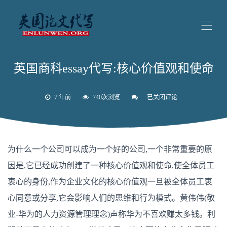
英国商科essay代写:核心价值观和使命
7 年前
740次浏览
已关闭评论
英
国
商
科
essay
代
为什么一个公司可以成为一个好的公司,一个非常重要的原
写:
核
因是,它已经成功创建了一种核心价值观和使命,使全体员工
心
价
衷心的身份,作为企业文化的核心价值观一旦被全体员工衷
值
观
心同意或分享,它会影响人们的思维和行为模式。黄伟伟(敬
和
使
业-华为的人力资源管理理念)声称华为不喜欢赚太多钱。利
命