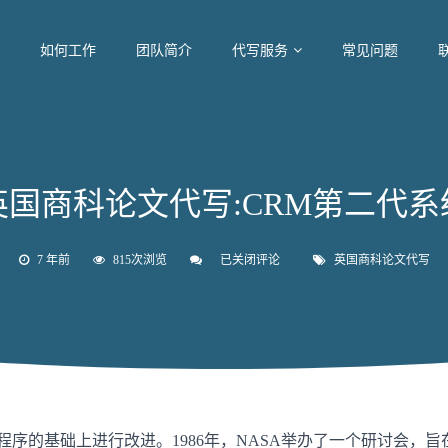
如何工作
团队简介
代写服务
常见问题
英国商科论文代写:CRM第二代系
7 年前
815次浏览
已关闭评论
英
英国商科论文代写
国
商
科
论
文
代
写:CRM
第
二
代
程序的基础上进行改进。1986年，NASA举办了一个研讨会，旨
系