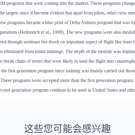
RM programs that were coming into the market. These programs changed
f the targets since it become evident that apart from pilots, other crew 
e new programs became a blue print of Delta Airlines program that was f
 operations (Helmreich et al., 1999). The new programs were also modul
ed through seminars but dwelt on important aspect of flight like team bui
eliminated from initial trainings. The depth of the module was implant
to break chain of errors that were likely to land the flight into catast
 the first generation program since training was mainly carried out thr
. These programs were accepted more than the first generation program.
cond generation program continue to be used in United States and other
这些您可能会感兴趣