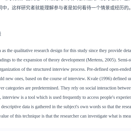
词中，这样研究者就能理解参与者是如何看待一个情景或经历的
谈
s the qualitative research design for this study since they provide detai
indings to the expansion of theory development (Mertens, 2005). Semi-s
organization of the structured interview process. Pre-defined open-ended
dd new ones, based on the course of interview. Kvale (1996) defined un
er categories are predetermined. They rely on social interaction between
interview is a tool which is used frequently to access people's experien
 descriptive data is gathered in the subject's own words so that the res
alue of this technique is that the researcher can investigate what is mea