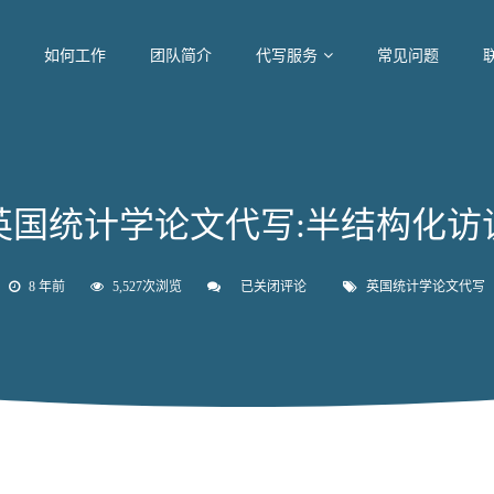
如何工作
团队简介
代写服务
常见问题
英国统计学论文代写:半结构化访
8 年前
5,527次浏览
已关闭评论
英
英国统计学论文代写
国
统
计
学
论
文
代
写:
半
结
构