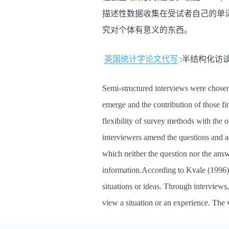
描述性数据收集在受试者自己的单
究对个体有意义的东西。
英国统计学论文代写
:半结构化访
Semi-structured interviews were chosen a
emerge and the contribution of those f
flexibility of survey methods with the 
interviewers amend the questions and a
which neither the question nor the answ
information.According to Kvale (1996), 
situations or ideas. Through interviews,
view a situation or an experience. The v